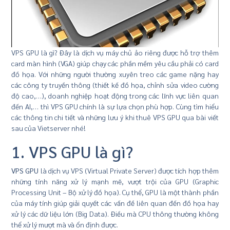
VPS GPU là gì? Đây là dịch vụ máy chủ ảo riêng được hỗ trợ thêm
card màn hình (VGA) giúp chạy các phần mềm yêu cầu phải có card
đồ họa. Với những người thường xuyên treo các game nặng hay
các công ty truyền thông (thiết kế đồ họa, chỉnh sửa video cường
độ cao,…), doanh nghiệp hoạt động trong các lĩnh vực liên quan
đến AI,… thì VPS GPU chính là sự lựa chọn phù hợp. Cùng tìm hiểu
các thông tin chi tiết và những lưu ý khi thuê VPS GPU qua bài viết
sau của Vietserver nhé!
1. VPS GPU là gì?
VPS GPU
là dịch vụ VPS (Virtual Private Server) được tích hợp thêm
những tính năng xử lý mạnh mẽ, vượt trội của GPU (Graphic
Processing Unit – Bộ xử lý đồ họa). Cụ thể, GPU là một thành phần
của máy tính giúp giải quyết các vấn đề liên quan đến đồ họa hay
xử lý các dữ liệu lớn (Big Data). Điều mà CPU thông thường không
thể xử lý mượt mà và ổn định được.