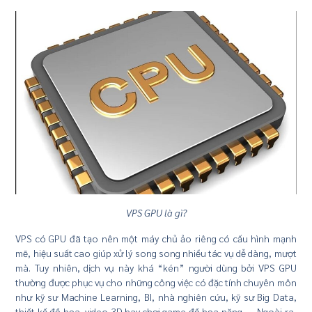
VPS GPU là gì?
VPS có GPU đã tạo nên một máy chủ ảo riêng có cấu hình mạnh
mẽ, hiệu suất cao giúp xử lý song song nhiều tác vụ dễ dàng, mượt
mà. Tuy nhiên, dịch vụ này khá “kén” người dùng bởi VPS GPU
thường được phục vụ cho những công việc có đặc tính chuyên môn
như kỹ sư Machine Learning, BI, nhà nghiên cứu, kỹ sư Big Data,
thiết kế đồ họa, video 3D hay chơi game đồ họa nặng,…. Ngoài ra,