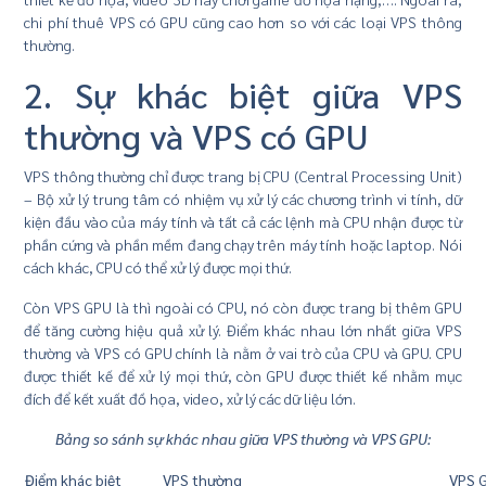
chi phí thuê VPS có GPU cũng cao hơn so với các loại VPS thông
thường.
2. Sự khác biệt giữa VPS
thường và VPS có GPU
VPS thông thường chỉ được trang bị CPU (Central Processing Unit)
– Bộ xử lý trung tâm có nhiệm vụ xử lý các chương trình vi tính, dữ
kiện đầu vào của máy tính và tất cả các lệnh mà CPU nhận được từ
phần cứng và phần mềm đang chạy trên máy tính hoặc laptop. Nói
cách khác, CPU có thể xử lý được mọi thứ.
Còn VPS GPU là thì ngoài có CPU, nó còn được trang bị thêm GPU
để tăng cường hiệu quả xử lý. Điểm khác nhau lớn nhất giữa VPS
thường và VPS có GPU chính là nằm ở vai trò của CPU và GPU. CPU
được thiết kế để xử lý mọi thứ, còn GPU được thiết kế nhằm mục
đích để kết xuất đồ họa, video, xử lý các dữ liệu lớn.
Bảng so sánh sự khác nhau giữa VPS thường và VPS GPU:
Điểm khác biệt
VPS thường
VPS 