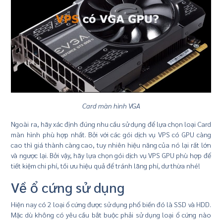
Card màn hình VGA
Ngoài ra, hãy xác định đúng nhu cầu sử dụng để lựa chọn loại Card
màn hình phù hợp nhất. Bởi với các gói dịch vụ VPS có GPU càng
cao thì giá thành càng cao, tuy nhiên hiệu năng của nó lại rất lớn
và ngược lại. Bởi vậy, hãy lựa chọn gói dịch vụ VPS GPU phù hợp để
tiết kiệm chi phí, tối ưu hiệu quả để tránh lãng phí, dư thừa nhé!
Về ổ cứng sử dụng
Hiện nay có 2 loại ổ cứng được sử dụng phổ biến đó là SSD và HDD.
Mặc dù không có yêu cầu bắt buộc phải sử dụng loại ổ cứng nào