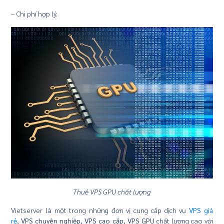
– Chi phí hợp lý.
Thuê VPS GPU chất lượng
Vietserver là một trong những đơn vị cung cấp dịch vụ
VPS giá
rẻ
, VPS chuyên nghiệp, VPS cao cấp, VPS GPU
chất lượng cao với