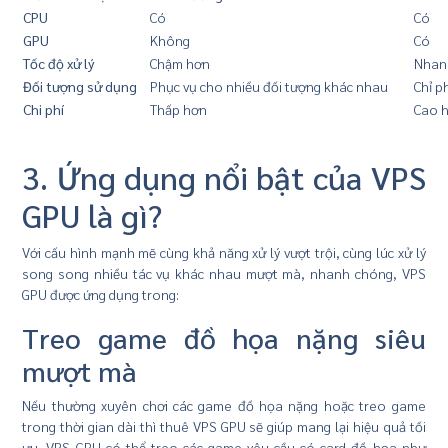
CPU
Có
Có
GPU
Không
Có
Tốc độ xử lý
Chậm hơn
Nhan
Đối tượng sử dụng
Phục vụ cho nhiều đối tượng khác nhau
Chỉ p
Chi phí
Thấp hơn
Cao 
3. Ứng dụng nổi bật của VPS
GPU là gì?
Với cấu hình mạnh mẽ cùng khả năng xử lý vượt trội, cùng lúc xử lý
song song nhiều tác vụ khác nhau mượt mà, nhanh chóng, VPS
GPU được ứng dụng trong:
Treo game đồ họa nặng siêu
mượt mà
Nếu thường xuyên chơi các game đồ họa nặng hoặc treo game
trong thời gian dài thì thuê VPS GPU sẽ giúp mang lại hiệu quả tối
ưu. VPS GPU có thể treo các game yêu cầu có card đồ họa như