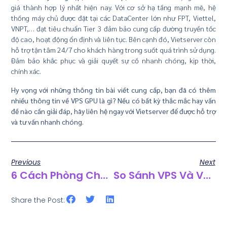
giá thành hợp lý nhất hiện nay. Với cơ sở hạ tầng mạnh mẽ, hệ
thống máy chủ được đặt tại các DataCenter lớn như FPT, Viettel,
VNPT,… đạt tiêu chuẩn Tier 3 đảm bảo cung cấp đường truyền tốc
độ cao, hoạt động ổn định và liên tục. Bên cạnh đó, Vietserver còn
hỗ trợ tận tâm 24/7 cho khách hàng trong suốt quá trình sử dụng.
Đảm bảo khắc phục và giải quyết sự cố nhanh chóng, kịp thời,
chính xác.
Hy vọng với những thông tin bài viết cung cấp, bạn đã có thêm
nhiều thông tin về VPS GPU là gì? Nếu có bất kỳ thắc mắc hay vấn
đề nào cần giải đáp, hãy liên hệ ngay với Vietserver để được hỗ trợ
và tư vấn nhanh chóng.
Previous
Next
6 Cách Phòng Chống DDoS Cho Trang Web Hiệu Quả Nhất
So Sánh VPS Và VPS GPU Chi Tiết Từ A Đến Z
Share the Post: