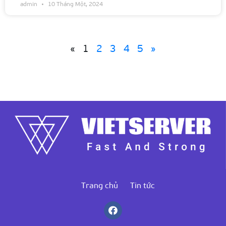
admin
10 Tháng Một, 2024
«
1
2
3
4
5
»
Trang chủ
Tin tức