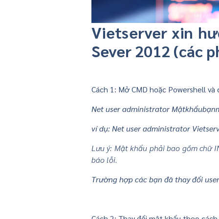
Vietserver xin h
Sever 2012 (các p
Cách 1: Mở CMD hoặc Powershell và 
Net user administrator Mậtkhẩubạn
ví dụ: Net user administrator Vietse
Lưu ý: Mật khẩu phải bao gồm chữ IN
báo lỗi.
Trường hợp các bạn đã thay đổi user
Cách 2: Thay đổi mật khẩu theo cách