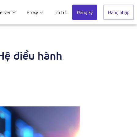
erver
Proxy
Tin tức
Đăng ký
Đăng nhập
Hệ điều hành