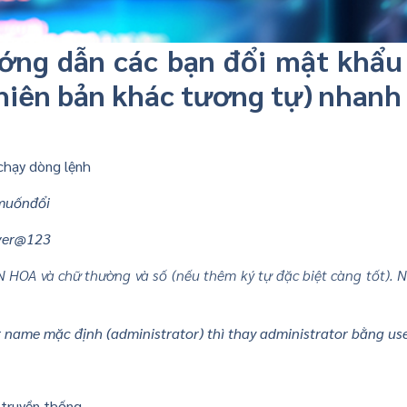
ướng dẫn các bạn đổi mật khẩ
hiên bản khác tương tự) nhanh
chạy dòng lệnh
muốnđổi
rver@123
 HOA và chữ thường và số (nếu thêm ký tự đặc biệt càng tốt). 
 name mặc định (administrator) thì thay administrator bằng us
 truyền thống