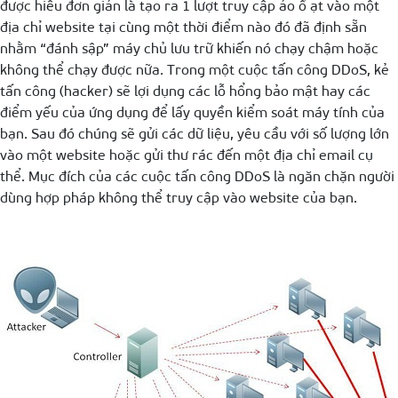
được hiểu đơn giản là tạo ra 1 lượt truy cập ảo ồ ạt vào một
địa chỉ website tại cùng một thời điểm nào đó đã định sẵn
nhằm “đánh sập” máy chủ lưu trữ khiến nó chạy chậm hoặc
không thể chạy được nữa. Trong một cuộc tấn công DDoS, kẻ
tấn công (hacker) sẽ lợi dụng các lỗ hổng bảo mật hay các
điểm yếu của ứng dụng để lấy quyền kiểm soát máy tính của
bạn. Sau đó chúng sẽ gửi các dữ liệu, yêu cầu với số lượng lớn
vào một website hoặc gửi thư rác đến một địa chỉ email cụ
thể. Mục đích của các cuộc tấn công DDoS là ngăn chặn người
dùng hợp pháp không thể truy cập vào website của bạn.