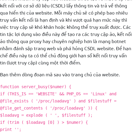
kết nối với cơ sở dữ liệu (CSDL) lấy thông tin và trả về thông
qua hiển thị của website. Mỗi máy chủ sẽ có phép bao nhiêu
truy vấn kết nối là hạn định và khi vượt quá hạn mức này thì
việc truy cập sẽ khó khăn hoặc không thể truy xuất được. Các
tin tặc lợi dụng vào điều này để tạo ra các truy cập ảo, kết nối
ảo thông qua proxy hay chuyên nghiệp hơn là mạng botnet
nhằm đánh sập trang web và phá hỏng CSDL website. Để hạn
chế điều này ta có thể chủ động giới hạn số kết nối truy vấn
tin (lượt truy cập) cùng một thời điểm.
Bạn thêm dòng đoạn mã sau vào trang chủ của website.
function server_busy($numer) {
if (THIS_IS == 'WEBSITE' && PHP_OS == 'Linux' and
@file_exists ( '/proc/loadavg' ) and $filestuff =
@file_get_contents ( '/proc/loadavg' )) {
$loadavg = explode ( ' ', $filestuff );
if (trim ( $loadavg [0] ) > $numer) {
print '';