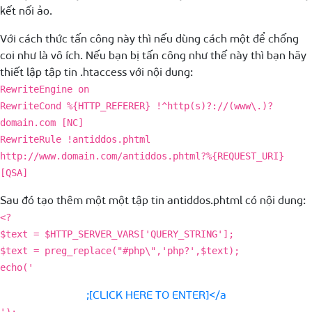
kết nối ảo.
Với cách thức tấn công này thì nếu dùng cách một để chống
coi như là vô ích. Nếu bạn bị tấn công như thế này thì bạn hãy
thiết lập tập tin .htaccess với nội dung:
RewriteEngine on
RewriteCond %{HTTP_REFERER} !^http(s)?://(www\.)?
domain.com [NC]
RewriteRule !antiddos.phtml
http://www.domain.com/antiddos.phtml?%{REQUEST_URI}
[QSA]
Sau đó tạo thêm một một tập tin antiddos.phtml có nội dung:
<?
$text = $HTTP_SERVER_VARS['QUERY_STRING'];
$text = preg_replace("#php\",'php?',$text);
echo('
;[CLICK HERE TO ENTER]</a